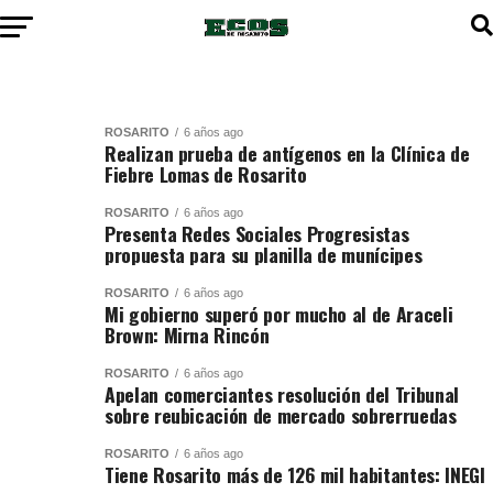
ROSARITO
6 años ago
Realizan prueba de antígenos en la Clínica de
Fiebre Lomas de Rosarito
ROSARITO
6 años ago
Presenta Redes Sociales Progresistas
propuesta para su planilla de munícipes
ROSARITO
6 años ago
Mi gobierno superó por mucho al de Araceli
Brown: Mirna Rincón
ROSARITO
6 años ago
Apelan comerciantes resolución del Tribunal
sobre reubicación de mercado sobrerruedas
ROSARITO
6 años ago
Tiene Rosarito más de 126 mil habitantes: INEGI