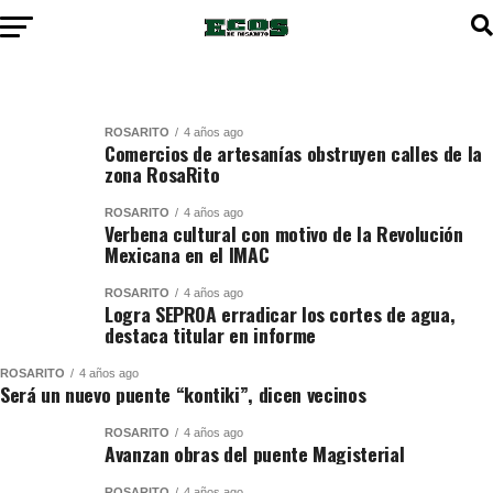
ROSARITO
4 años ago
Comercios de artesanías obstruyen calles de la
zona RosaRito
ROSARITO
4 años ago
Verbena cultural con motivo de la Revolución
Mexicana en el IMAC
ROSARITO
4 años ago
Logra SEPROA erradicar los cortes de agua,
destaca titular en informe
ROSARITO
4 años ago
Será un nuevo puente “kontiki”, dicen vecinos
ROSARITO
4 años ago
Avanzan obras del puente Magisterial
ROSARITO
4 años ago