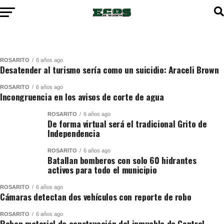
ROSARITO
6 años ago
Desatender al turismo sería como un suicidio: Araceli Brown
ROSARITO
6 años ago
Incongruencia en los avisos de corte de agua
ROSARITO
6 años ago
De forma virtual será el tradicional Grito de
Independencia
ROSARITO
6 años ago
Batallan bomberos con solo 60 hidrantes
activos para todo el municipio
ROSARITO
6 años ago
Cámaras detectan dos vehículos con reporte de robo
ROSARITO
6 años ago
Roban material de construcción del inmueble de Control