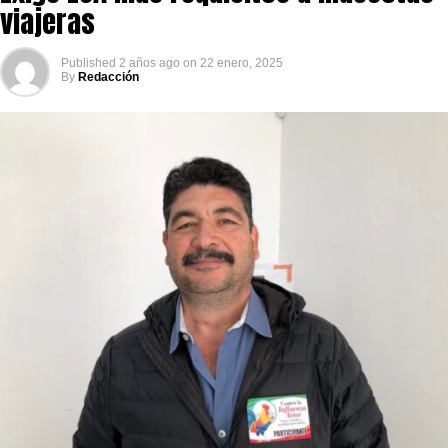
viajeras
Published
2 años ago
on
22 enero, 2025
By
Redacción