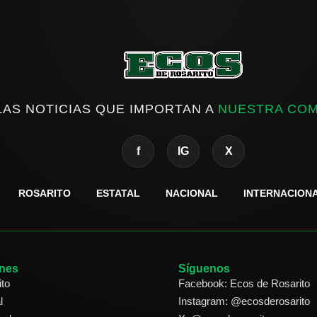
LAS NOTICIAS QUE IMPORTAN A
NUESTRA CO
f
IG
X
ROSARITO
ESTATAL
NACIONAL
INTERNACION
nes
Síguenos
ito
Facebook: Ecos de Rosarito
l
Instagram: @ecosderosarito