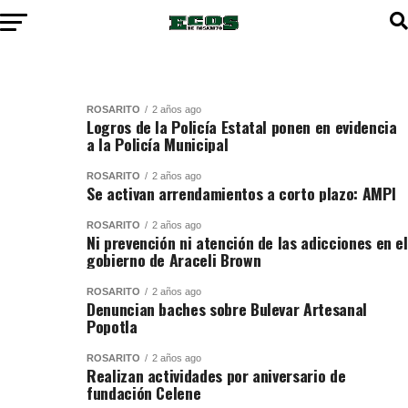
ROSARITO
2 años ago
Logros de la Policía Estatal ponen en evidencia
a la Policía Municipal
ROSARITO
2 años ago
Se activan arrendamientos a corto plazo: AMPI
ROSARITO
2 años ago
Ni prevención ni atención de las adicciones en el
gobierno de Araceli Brown
ROSARITO
2 años ago
Denuncian baches sobre Bulevar Artesanal
Popotla
ROSARITO
2 años ago
Realizan actividades por aniversario de
fundación Celene