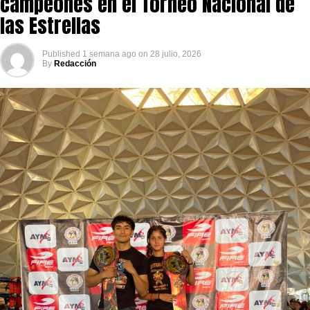
campeones en el Torneo Nacional de
las Estrellas
Published
1 semana ago
on
28 julio, 2026
By
Redacción