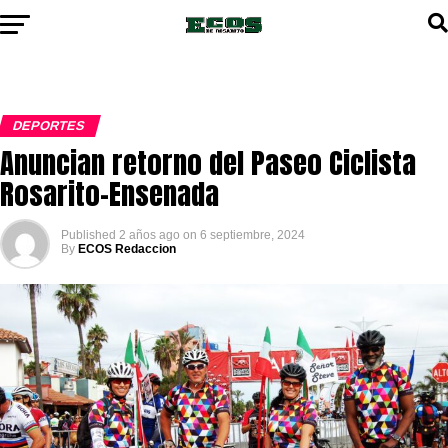
DEPORTES
Anuncian retorno del Paseo Ciclista
Rosarito-Ensenada
Published
2 años ago
on
6 septiembre, 2024
By
ECOS Redaccion