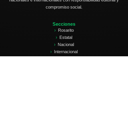
compromiso social.
Secciones
Rosarito
Estatal
Nacional
Internacional
Deportes
Edición Impresa
Clasificados
Síguenos
Facebook: Ecos de Rosarito
Instagram: @ecosderosarito
X: @ecosderosarito
Suscríbete