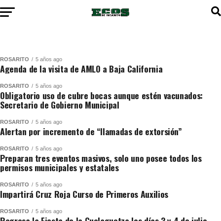
ROSARITO
5 años ago
Agenda de la visita de AMLO a Baja California
ROSARITO
5 años ago
Obligatorio uso de cubre bocas aunque estén vacunados:
Secretario de Gobierno Municipal
ROSARITO
5 años ago
Alertan por incremento de “llamadas de extorsión”
ROSARITO
5 años ago
Preparan tres eventos masivos, solo uno posee todos los
permisos municipales y estatales
ROSARITO
5 años ago
Impartirá Cruz Roja Curso de Primeros Auxilios
ROSARITO
5 años ago
Regresa la Fiesta de la Guelaguetza los días 3 y 4 de julio