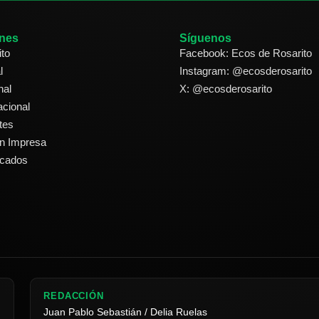
nes
Síguenos
ito
Facebook: Ecos de Rosarito
l
Instagram: @ecosderosarito
nal
X: @ecosderosarito
acional
tes
ón Impresa
icados
REDACCIÓN
Juan Pablo Sebastián / Delia Ruelas