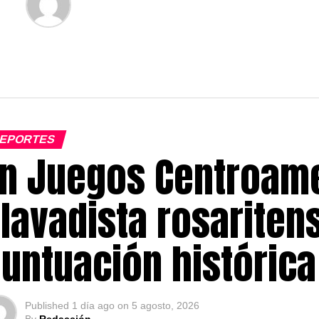
EPORTES
n Juegos Centroame
lavadista rosariten
untuación históric
Published
1 día ago
on
5 agosto, 2026