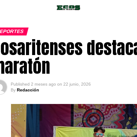
EPORTES
osaritenses destac
maratón
Published
2 meses ago
on
22 junio, 2026
By
Redacción