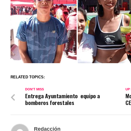
RELATED TOPICS:
DON'T MISS
UP
Entrega Ayuntamiento equipo a
Mo
bomberos forestales
C
Redacción