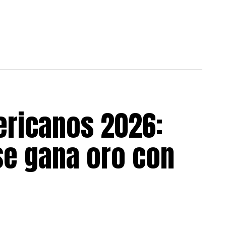
ricanos 2026:
se gana oro con
a