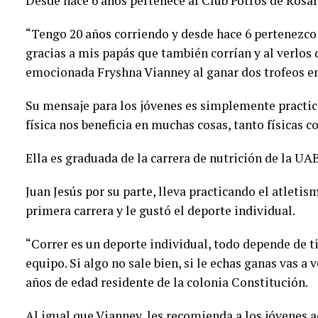
Desde hace 6 años pertenece al Club Potros de Rosar
“Tengo 20 años corriendo y desde hace 6 pertenezco
gracias a mis papás que también corrían y al verlos 
emocionada Fryshna Vianney al ganar dos trofeos e
Su mensaje para los jóvenes es simplemente practica
física nos beneficia en muchas cosas, tanto físicas
Ella es graduada de la carrera de nutrición de la UA
Juan Jesús por su parte, lleva practicando el atleti
primera carrera y le gustó el deporte individual.
“Correr es un deporte individual, todo depende de ti
equipo. Si algo no sale bien, si le echas ganas vas a 
años de edad residente de la colonia Constitución.
Al igual que Vianney, les recomienda a los jóvenes a