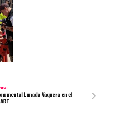
 NEXT
numental Lunada Vaquera en el
EART