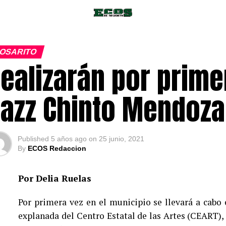
OSARITO
ealizarán por prime
azz Chinto Mendoza
Published
5 años ago
on
25 junio, 2021
By
ECOS Redaccion
Por Delia Ruelas
Por primera vez en el municipio se llevará a cabo 
explanada del Centro Estatal de las Artes (CEART), l