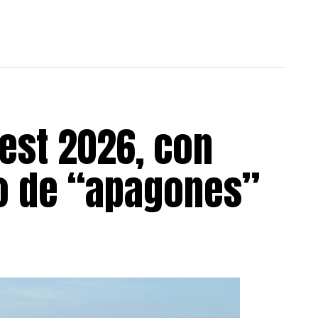
est 2026, con
go de “apagones”