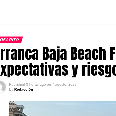
OSARITO
rranca Baja Beach F
xpectativas y ries
Published
9 horas ago
on
7 agosto, 2026
By
Redacción