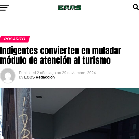
ROSARITO
Indigentes convierten en muladar
módulo de atención al turismo
Published
2 años ago
on
29 noviembre, 2024
By
ECOS Redaccion