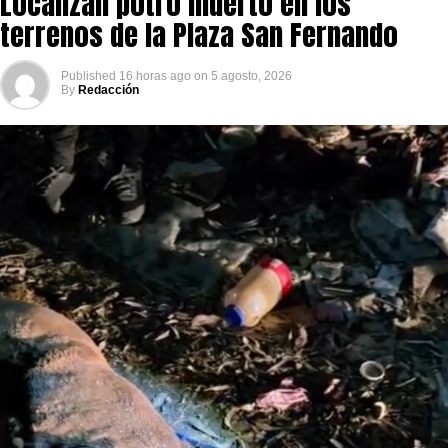
Localizan potro muerto en los
terrenos de la Plaza San Fernando
Published
16 horas ago
on
5 agosto, 2026
By
Redacción