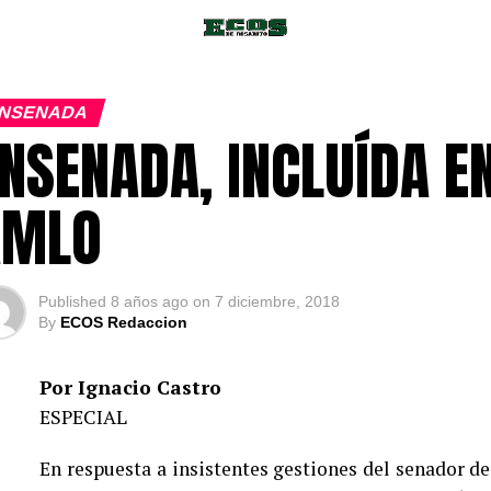
NSENADA
NSENADA, INCLUÍDA EN
AMLO
Published
8 años ago
on
7 diciembre, 2018
By
ECOS Redaccion
Por Ignacio Castro
ESPECIAL
En respuesta a insistentes gestiones del senador de