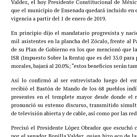
Valdez, el hoy Presidente Constitucional de Méxi
que el municipio de Ensenada quedará incluido en e
vigencia a partir del 1 de enero de 2019.
En principio dijo el mandatario progresista y nac
mil asistentes en la plancha del Zócalo, frente al 
de su Plan de Gobierno en los que mencionó que la 
ISR (Impuesto Sobre la Renta) que es del 35.0 para 
morales, bajará al 20.0%; “estos beneficios serán ta
Así lo confirmó al ser entrevistado luego del e
recibió el Bastón de Mando de los 68 pueblos ind
presentes en el templete mayor desde donde el re
pronunció su extenso discurso, transmitido simul
de televisión abierta y de cable, así como por las re
Precisó el Presidente López Obrador que escuchó 
por el senador Bonilla Valdez, quien hizo eco de l