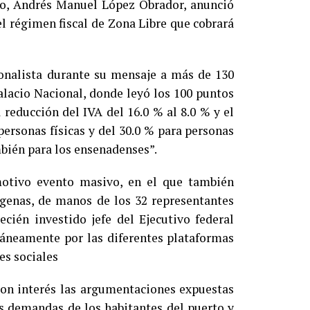
co, Andrés Manuel López Obrador, anunció
l régimen fiscal de Zona Libre que cobrará
ionalista durante su mensaje a más de 130
Palacio Nacional, donde leyó los 100 puntos
reducción del IVA del 16.0 % al 8.0 % y el
personas físicas y del 30.0 % para personas
mbién para los ensenadenses”.
motivo evento masivo, en el que también
ígenas, de manos de los 32 representantes
cién investido jefe del Ejecutivo federal
táneamente por las diferentes plataformas
des sociales
con interés las argumentaciones expuestas
as demandas de los habitantes del puerto y