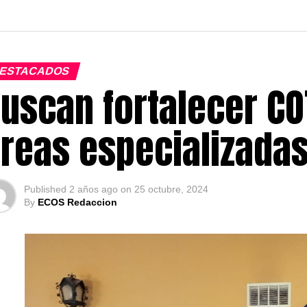
ESTACADOS
uscan fortalecer C
reas especializada
Published
2 años ago
on
25 octubre, 2024
By
ECOS Redaccion