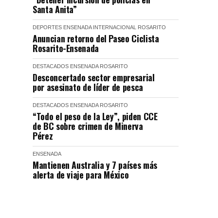
Santa Anita”
DEPORTES
ENSENADA
INTERNACIONAL
ROSARITO
Anuncian retorno del Paseo Ciclista
Rosarito-Ensenada
DESTACADOS
ENSENADA
ROSARITO
Desconcertado sector empresarial
por asesinato de líder de pesca
DESTACADOS
ENSENADA
ROSARITO
“Todo el peso de la Ley”, piden CCE
de BC sobre crimen de Minerva
Pérez
ENSENADA
Mantienen Australia y 7 países más
alerta de viaje para México