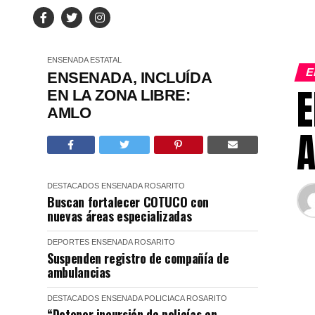
ENSENADA
ESTATAL
E
ENSENADA, INCLUÍDA
E
EN LA ZONA LIBRE:
AMLO
DESTACADOS
ENSENADA
ROSARITO
Buscan fortalecer COTUCO con
nuevas áreas especializadas
DEPORTES
ENSENADA
ROSARITO
Suspenden registro de compañía de
ambulancias
DESTACADOS
ENSENADA
POLICIACA
ROSARITO
“Detener incursión de policías en