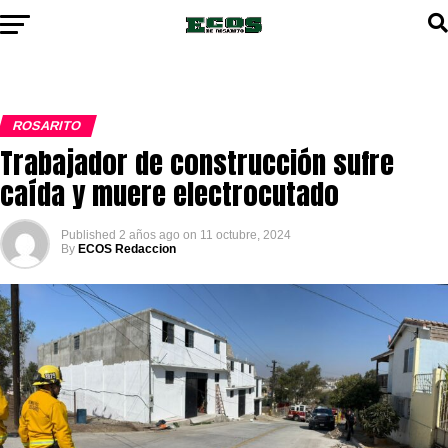
ROSARITO
Trabajador de construcción sufre
caída y muere electrocutado
Published
2 años ago
on
11 octubre, 2024
By
ECOS Redaccion