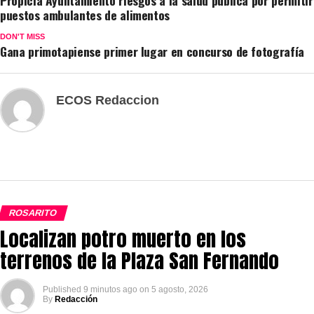
Propicia Ayuntamiento riesgos a la salud pública por permitir
puestos ambulantes de alimentos
DON'T MISS
Gana primotapiense primer lugar en concurso de fotografía
ECOS Redaccion
ROSARITO
Localizan potro muerto en los
terrenos de la Plaza San Fernando
Published
9 minutos ago
on
5 agosto, 2026
By
Redacción