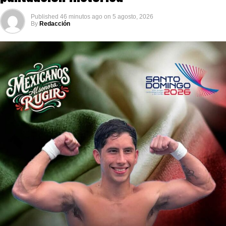
Published
46 minutos ago
on
5 agosto, 2026
By
Redacción