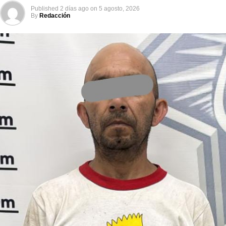
Published
2 días ago
on
5 agosto, 2026
By
Redacción