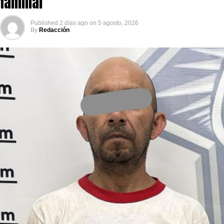
familiar
Published
2 días ago
on
5 agosto, 2026
By
Redacción