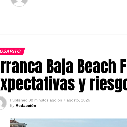
OSARITO
rranca Baja Beach F
xpectativas y ries
Published
38 minutos ago
on
7 agosto, 2026
By
Redacción