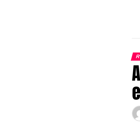
R
A
e