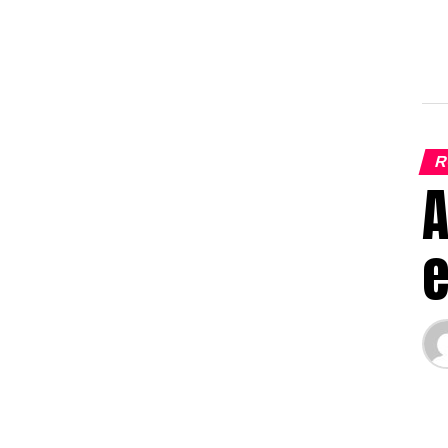
R
A
e