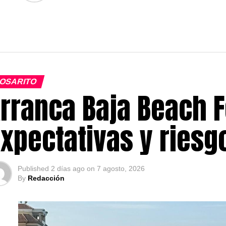
OSARITO
rranca Baja Beach F
xpectativas y ries
Published
2 días ago
on
7 agosto, 2026
By
Redacción