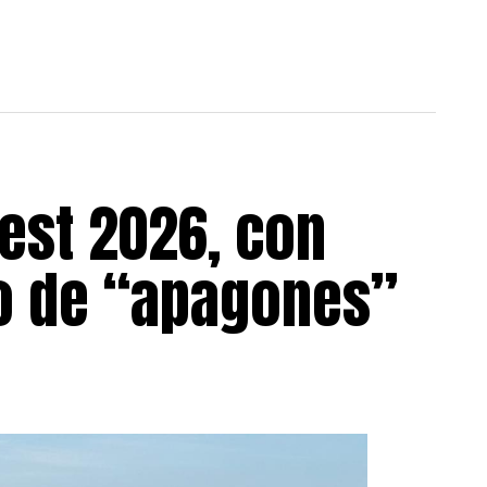
est 2026, con
go de “apagones”