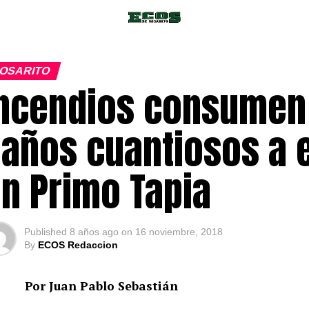
OSARITO
ncendios consumen 
años cuantiosos a 
n Primo Tapia
Published
8 años ago
on
16 noviembre, 2018
By
ECOS Redaccion
Por Juan Pablo Sebastián