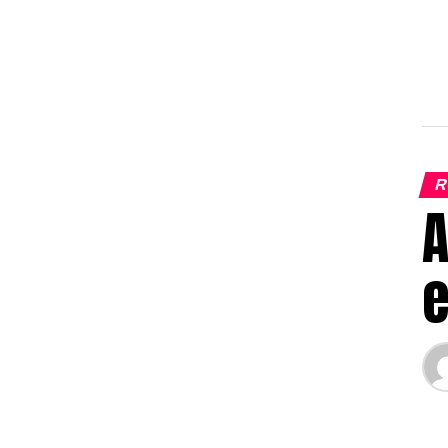
R
A
e