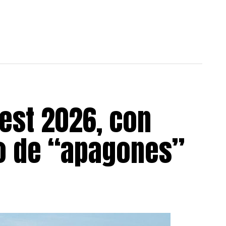
est 2026, con
go de “apagones”