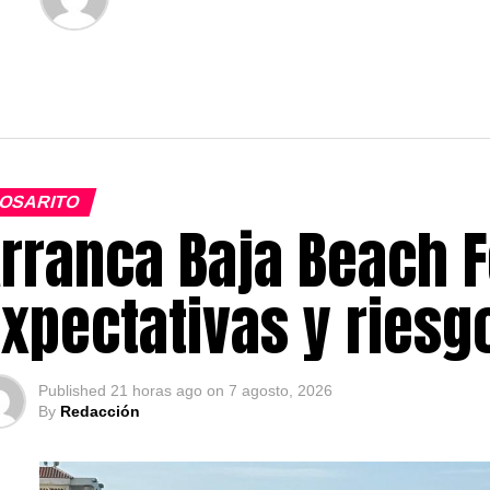
OSARITO
rranca Baja Beach F
xpectativas y ries
Published
21 horas ago
on
7 agosto, 2026
By
Redacción