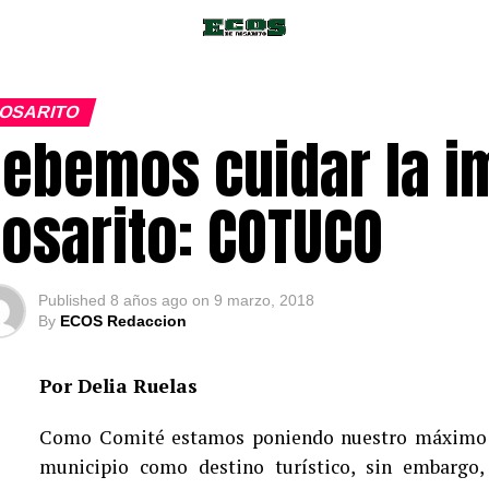
OSARITO
ebemos cuidar la i
osarito: COTUCO
Published
8 años ago
on
9 marzo, 2018
By
ECOS Redaccion
Por Delia Ruelas
Como Comité estamos poniendo nuestro máximo e
municipio como destino turístico, sin embargo,