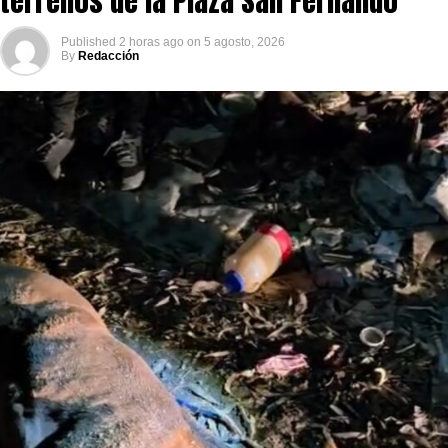
terrenos de la Plaza San Fernando
Published
2 horas ago
on
5 agosto, 2026
By
Redacción