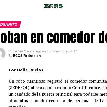
OSARITO
oban en comedor d
Published
9 años ago
on
13 noviembre, 2017
By
ECOS Redaccion
Por Delia Ruelas
Un robo cuantioso registró el comedor comunitar
(SEDESOL) ubicado en la colonia Constitución el s
un candado de la puerta principal para poderse mete
alimentos a medio centenar de personas de bajo
comedor.