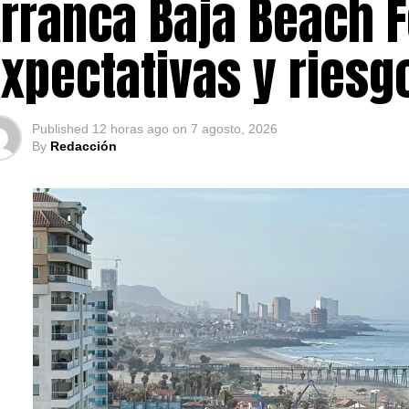
rranca Baja Beach F
xpectativas y ries
Published
12 horas ago
on
7 agosto, 2026
By
Redacción