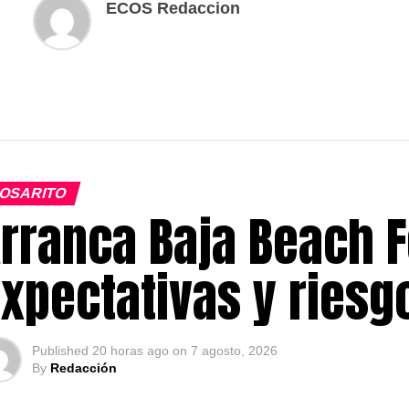
ECOS Redaccion
OSARITO
rranca Baja Beach F
xpectativas y ries
Published
20 horas ago
on
7 agosto, 2026
By
Redacción