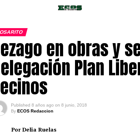
OSARITO
ezago en obras y se
elegación Plan Libe
ecinos
Published
8 años ago
on
8 junio, 2018
By
ECOS Redaccion
Por Delia Ruelas