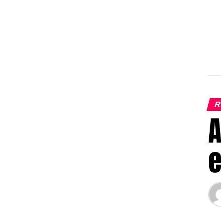
R
A
e