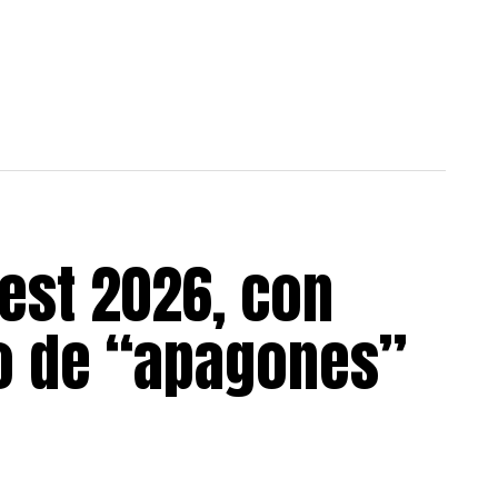
est 2026, con
go de “apagones”