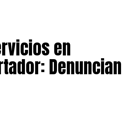
rvicios en
rtador: Denuncian