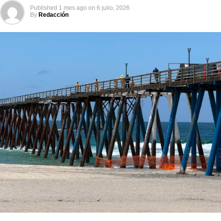
Published
1 mes ago
on
6 julio, 2026
By
Redacción