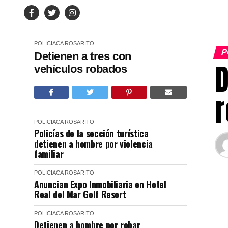
POLICIACA
ROSARITO
P
Detienen a tres con
D
vehículos robados
POLICIACA
ROSARITO
Policías de la sección turística
detienen a hombre por violencia
familiar
POLICIACA
ROSARITO
Anuncian Expo Inmobiliaria en Hotel
Real del Mar Golf Resort
POLICIACA
ROSARITO
Detienen a hombre por robar