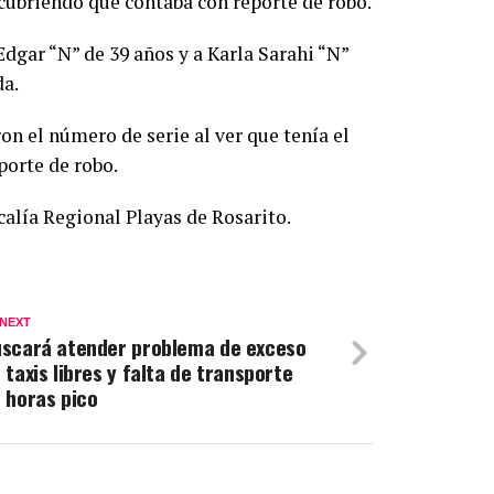
scubriendo que contaba con reporte de robo.
Edgar “N” de 39 años y a Karla Sarahi “N”
da.
ron el número de serie al ver que tenía el
porte de robo.
calía Regional Playas de Rosarito.
 NEXT
scará atender problema de exceso
 taxis libres y falta de transporte
 horas pico