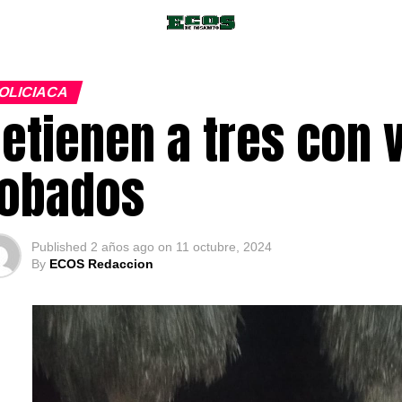
OLICIACA
etienen a tres con 
robados
Published
2 años ago
on
11 octubre, 2024
By
ECOS Redaccion