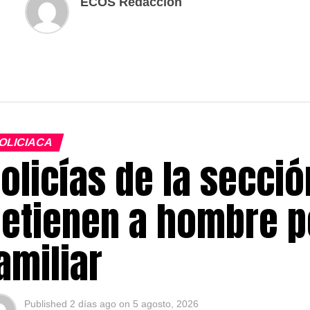
ECOS Redaccion
OLICIACA
olicías de la secció
etienen a hombre p
amiliar
Published
2 días ago
on
5 agosto, 2026