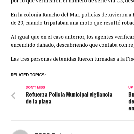
por lo que verificaron el número de serie vía C5, de
En la colonia Rancho del Mar, policías detuvieron a 
de 29, cuando tripulaban una moto que resultó roba
Al igual que en el caso anterior, los agentes verifica
encendido dañado, descubriendo que contaba con re
Las tres personas detenidas fueron turnadas a la Fis
RELATED TOPICS:
DON'T MISS
UP
Refuerza Policía Municipal vigilancia
Bu
de la playa
de
en