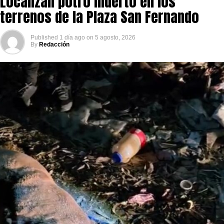
Localizan potro muerto en los
terrenos de la Plaza San Fernando
Published
1 día ago
on
5 agosto, 2026
By
Redacción