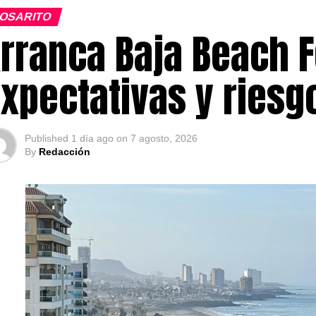
OSARITO
rranca Baja Beach F
xpectativas y ries
Published
1 día ago
on
7 agosto, 2026
By
Redacción