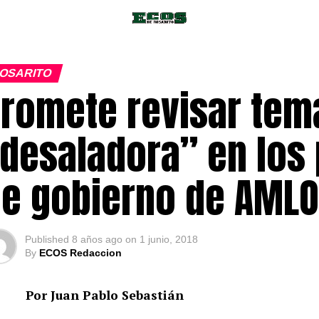
OSARITO
romete revisar tema
desaladora” en los 
e gobierno de AML
Published
8 años ago
on
1 junio, 2018
By
ECOS Redaccion
Por Juan Pablo Sebastián