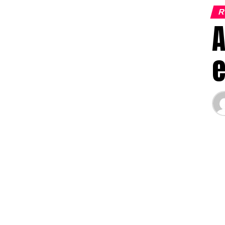
R
A
e