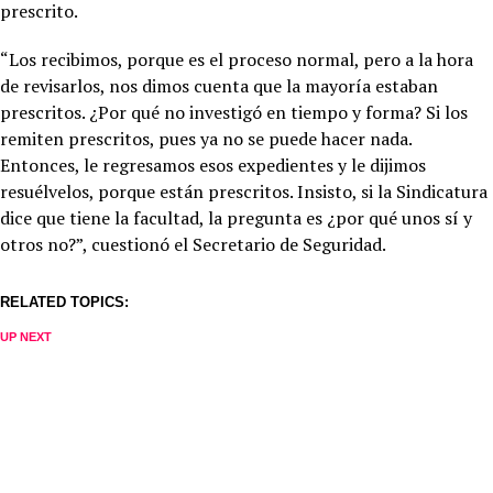
prescrito.
“Los recibimos, porque es el proceso normal, pero a la hora
de revisarlos, nos dimos cuenta que la mayoría estaban
prescritos. ¿Por qué no investigó en tiempo y forma? Si los
remiten prescritos, pues ya no se puede hacer nada.
Entonces, le regresamos esos expedientes y le dijimos
resuélvelos, porque están prescritos. Insisto, si la Sindicatura
dice que tiene la facultad, la pregunta es ¿por qué unos sí y
otros no?”, cuestionó el Secretario de Seguridad.
RELATED TOPICS:
UP NEXT
Denuncian ante sindicatura diversas irregularidades en la
perrera municipal
DON'T MISS
Denuncia ciudadana:Comerciantes que rentan mesas y
sombrillas acaparan espacios de playa