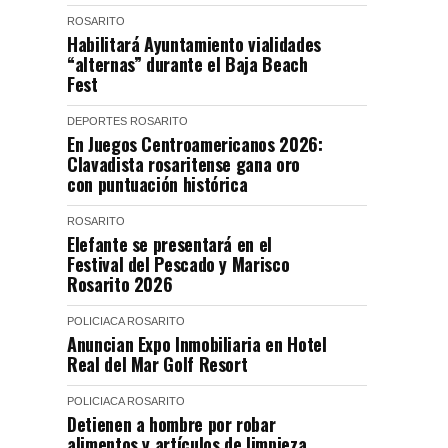
ROSARITO
Habilitará Ayuntamiento vialidades
“alternas” durante el Baja Beach
Fest
DEPORTES
ROSARITO
En Juegos Centroamericanos 2026:
Clavadista rosaritense gana oro
con puntuación histórica
ROSARITO
Elefante se presentará en el
Festival del Pescado y Marisco
Rosarito 2026
POLICIACA
ROSARITO
Anuncian Expo Inmobiliaria en Hotel
Real del Mar Golf Resort
POLICIACA
ROSARITO
Detienen a hombre por robar
alimentos y artículos de limpieza