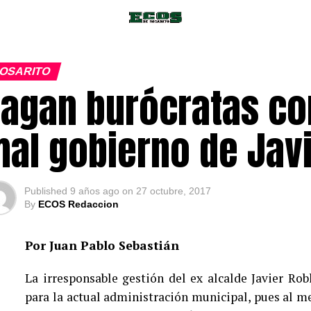
OSARITO
agan burócratas co
al gobierno de Javi
Published
9 años ago
on
27 octubre, 2017
By
ECOS Redaccion
Por Juan Pablo Sebastián
La irresponsable gestión del ex alcalde Javier Ro
para la actual administración municipal, pues al 