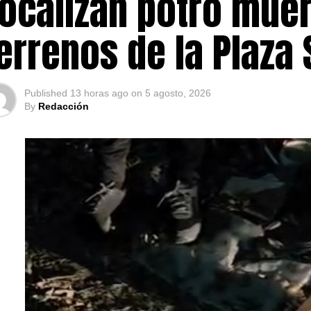
ocalizan potro muer
errenos de la Plaza
Published
13 horas ago
on
5 agosto, 2026
By
Redacción