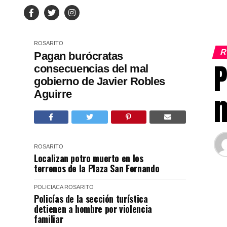
ROSARITO
R
Pagan burócratas
P
consecuencias del mal
gobierno de Javier Robles
Aguirre
m
ROSARITO
Localizan potro muerto en los
terrenos de la Plaza San Fernando
POLICIACA
ROSARITO
Policías de la sección turística
detienen a hombre por violencia
familiar