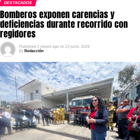
DESTACADOS
Bomberos exponen carencias y
deficiencias durante recorrido con
regidores
Published
2 meses ago
on
23 junio, 2026
By
Redacción