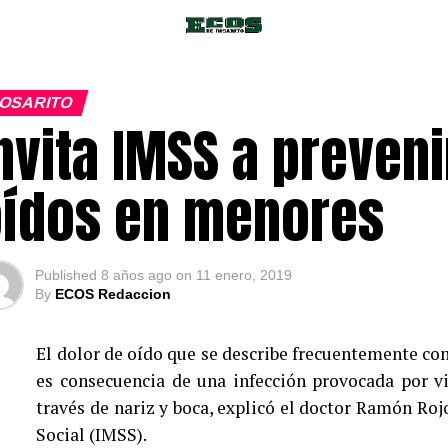
OSARITO
nvita IMSS a preven
ídos en menores
Published
8 años ago
on
11 enero, 2019
By
ECOS Redaccion
El dolor de oído que se describe frecuentemente c
es consecuencia de una infección provocada por vi
través de nariz y boca, explicó el doctor Ramón Ro
Social (IMSS).