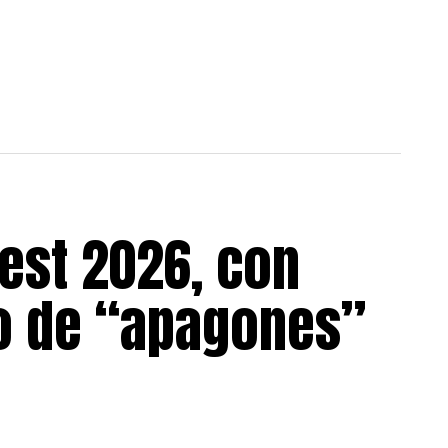
est 2026, con
go de “apagones”