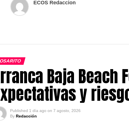
ECOS Redaccion
OSARITO
rranca Baja Beach F
xpectativas y ries
Published
1 día ago
on
7 agosto, 2026
By
Redacción