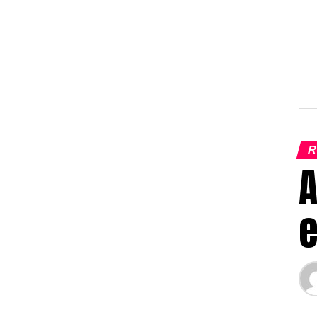
R
A
e