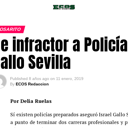
OSARITO
e infractor a Policía
allo Sevilla
Published
8 años ago
on
11 enero, 2019
By
ECOS Redaccion
Por Delia Ruelas
Sí existen policías preparados aseguró Israel Gallo 
a punto de terminar dos carreras profesionales y 