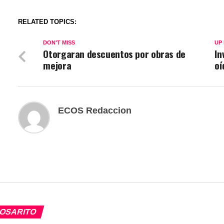
RELATED TOPICS:
DON'T MISS
UP
Otorgaran descuentos por obras de
In
mejora
oí
ECOS Redaccion
OSARITO