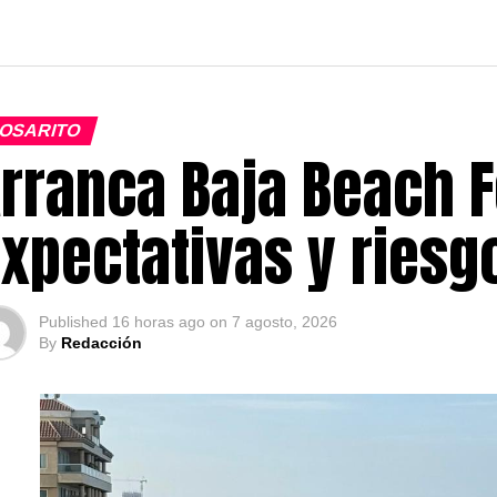
OSARITO
rranca Baja Beach F
xpectativas y ries
Published
16 horas ago
on
7 agosto, 2026
By
Redacción