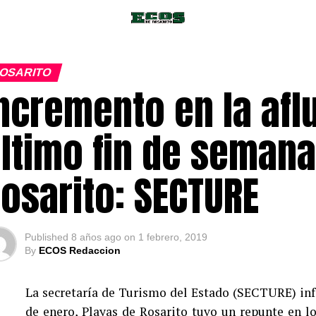
OSARITO
ncremento en la aflu
ltimo fin de semana
osarito: SECTURE
Published
8 años ago
on
1 febrero, 2019
By
ECOS Redaccion
La secretaría de Turismo del Estado (SECTURE) in
de enero, Playas de Rosarito tuvo un repunte en l