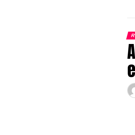
R
A
e