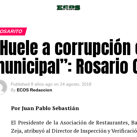
OSARITO
Huele a corrupción 
unicipal”: Rosario C
Published
8 años ago
on
24 agosto, 2018
By
ECOS Redaccion
Por Juan Pablo Sebastián
El Presidente de la Asociación de Restaurantes, B
Zeja, atribuyó al Director de Inspección y Verificac