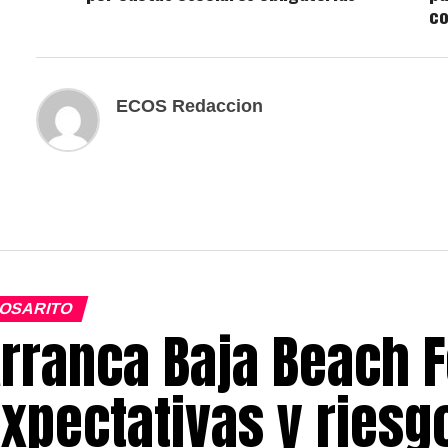
c
ECOS Redaccion
OSARITO
rranca Baja Beach F
xpectativas y ries