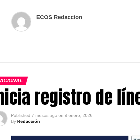
ECOS Redaccion
ACIONAL
nicia registro de lí
Published
7 meses ago
on
9 enero, 2026
By
Redacción