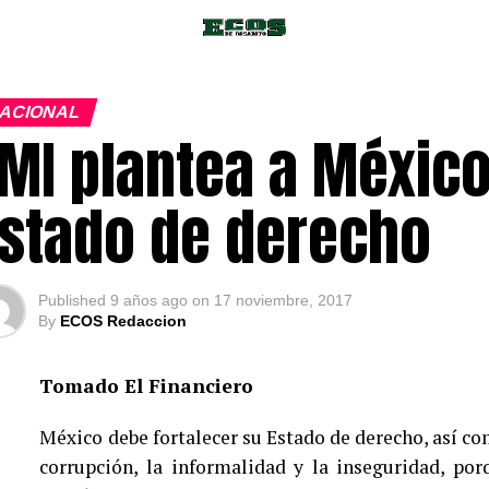
ACIONAL
MI plantea a México
stado de derecho
Published
9 años ago
on
17 noviembre, 2017
By
ECOS Redaccion
Tomado El Financiero
México debe fortalecer su Estado de derecho, así c
corrupción, la informalidad y la inseguridad, po