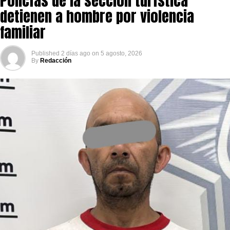
Policías de la sección turística
detienen a hombre por violencia
familiar
Published
2 días ago
on
5 agosto, 2026
By
Redacción