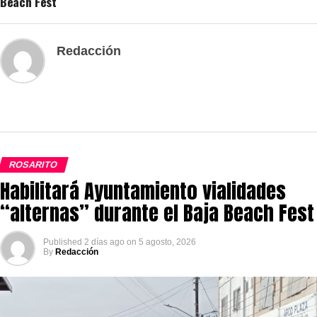
Beach Fest
Redacción
ROSARITO
Habilitará Ayuntamiento vialidades
“alternas” durante el Baja Beach Fest
Published
2 días ago
on
5 agosto, 2026
By
Redacción