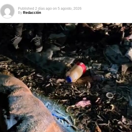
Published
2 días ago
on
5 agosto, 2026
By
Redacción