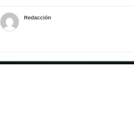
Redacción
LAS NOTICIAS QUE IMPORTAN A
NUESTRA
COMUNIDAD
f
IG
X