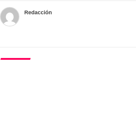
Redacción
DEPORTES
En Juegos Centroamericanos 2026:
Clavadista rosaritense gana oro con
puntuación histórica
Published
1 día ago
on
5 agosto, 2026
By
Redacción
Una supremacía absoluta demostró México en la disciplina de