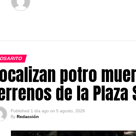
OSARITO
ocalizan potro muer
errenos de la Plaza
Published
1 día ago
on
5 agosto, 2026
By
Redacción