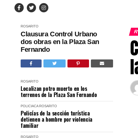
ROSARITO
R
Clausura Control Urbano
C
dos obras en la Plaza San
Fernando
l
ROSARITO
Localizan potro muerto en los
terrenos de la Plaza San Fernando
POLICIACA
ROSARITO
Policías de la sección turística
detienen a hombre por violencia
familiar
ROSARITO