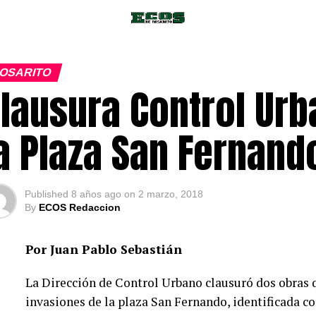
OSARITO
lausura Control Ur
a Plaza San Fernand
Published
8 años ago
on
2 marzo, 2018
By
ECOS Redaccion
Por Juan Pablo Sebastián
La Dirección de Control Urbano clausuró dos obras q
invasiones de la plaza San Fernando, identificada c