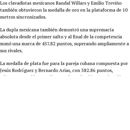
Los clavadistas mexicanos Randal Willars y Emilio Treviño
también obtuvieron la medalla de oro en la plataforma de 10
metros sincronizados.
La dupla mexicana también demostró una supremacía
absoluta desde el primer salto y al final de la competencia
sumó una marca de 437.82 puntos, superando ampliamente a
sus rivales.
La medalla de plata fue para la pareja cubana compuesta por
Jesús Rodríguez y Bernardo Arias, con 382.86 puntos,
mientras que el bronce fue para los colombianos Sebastián
Villa y Alejandro Solarte, con 366.96 puntos.
RELATED TOPICS:
UP NEXT
Habilitará Ayuntamiento vialidades “alternas” durante el Baja
Beach Fest
DON'T MISS