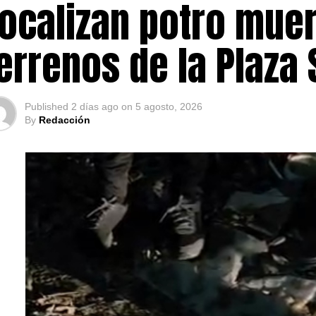
ocalizan potro muer
errenos de la Plaza
Published
2 días ago
on
5 agosto, 2026
By
Redacción