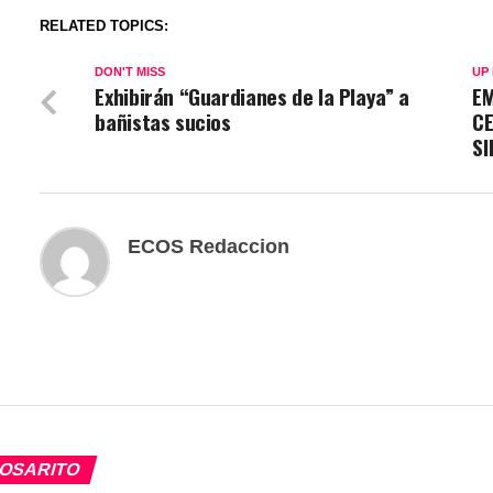
RELATED TOPICS:
DON'T MISS
UP
Exhibirán “Guardianes de la Playa” a
EM
bañistas sucios
C
S
ECOS Redaccion
OSARITO