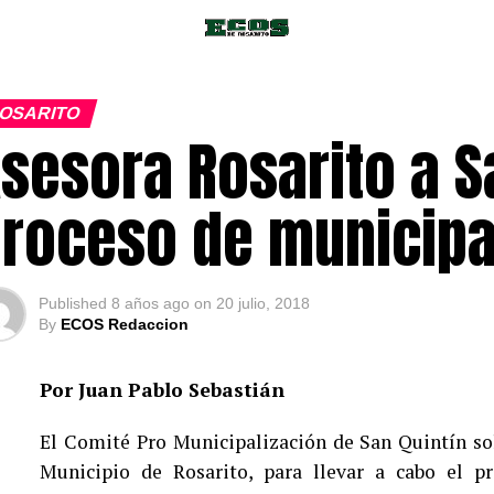
OSARITO
sesora Rosarito a S
roceso de municipa
Published
8 años ago
on
20 julio, 2018
By
ECOS Redaccion
Por Juan Pablo Sebastián
El Comité Pro Municipalización de San Quintín so
Municipio de Rosarito, para llevar a cabo el p