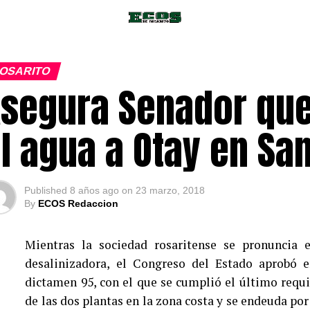
OSARITO
segura Senador que
l agua a Otay en Sa
Published
8 años ago
on
23 marzo, 2018
By
ECOS Redaccion
Mientras la sociedad rosaritense se pronuncia e
desalinizadora, el Congreso del Estado aprobó e
dictamen 95, con el que se cumplió el último requ
de las dos plantas en la zona costa y se endeuda po