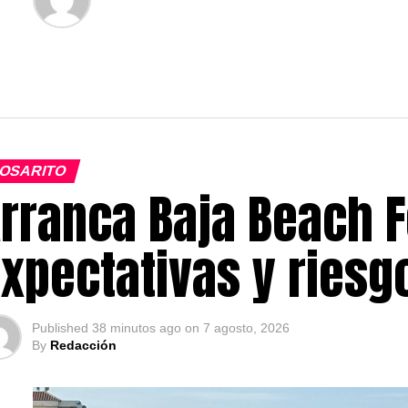
OSARITO
rranca Baja Beach F
xpectativas y ries
Published
38 minutos ago
on
7 agosto, 2026
By
Redacción