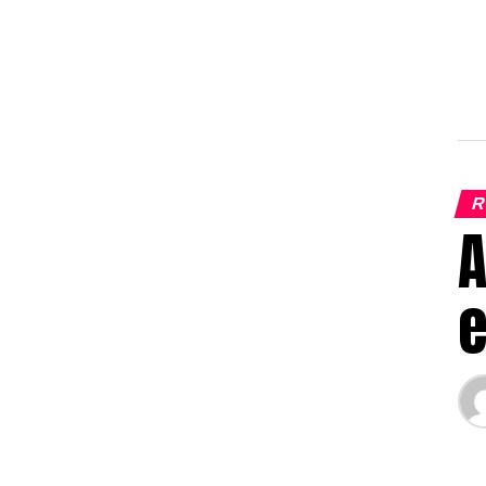
R
A
e