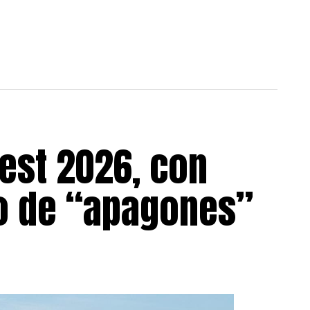
est 2026, con
go de “apagones”