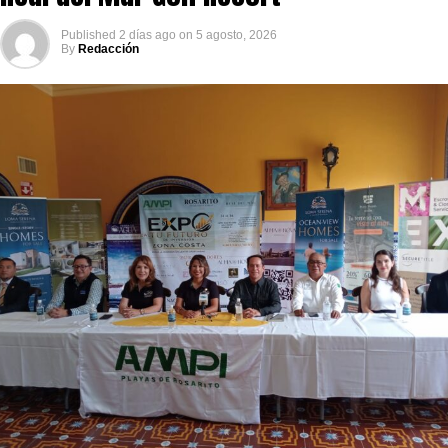
Published
2 días ago
on
5 agosto, 2026
By
Redacción