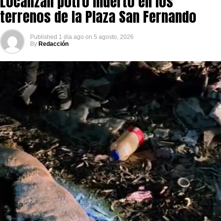
Localizan potro muerto en los
terrenos de la Plaza San Fernando
Published
1 día ago
on
5 agosto, 2026
By
Redacción