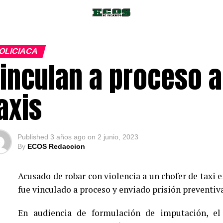
OLICIACA
inculan a proceso a
axis
Published
3 años ago
on
2 junio, 2023
By
ECOS Redaccion
Acusado de robar con violencia a un chofer de taxi 
fue vinculado a proceso y enviado prisión preventiv
En audiencia de formulación de imputación, el