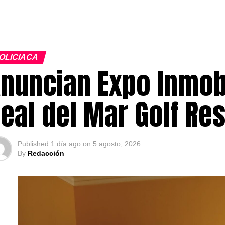
OLICIACA
nuncian Expo Inmobi
eal del Mar Golf Res
Published
1 día ago
on
5 agosto, 2026
By
Redacción