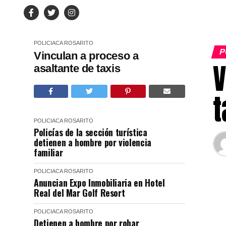
POLICIACA
ROSARITO
P
Vinculan a proceso a
V
asaltante de taxis
t
POLICIACA
ROSARITO
Policías de la sección turística
detienen a hombre por violencia
familiar
POLICIACA
ROSARITO
Anuncian Expo Inmobiliaria en Hotel
Real del Mar Golf Resort
POLICIACA
ROSARITO
Detienen a hombre por robar