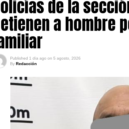
olicías de la secció
etienen a hombre p
amiliar
Published
1 día ago
on
5 agosto, 2026
By
Redacción