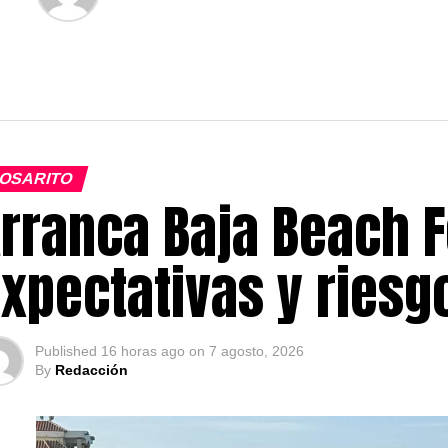
OSARITO
rranca Baja Beach F
xpectativas y ries
Published
16 horas ago
on
7 agosto, 2026
By
Redacción