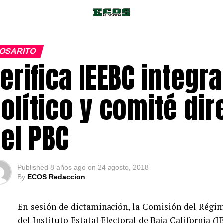
OSARITO
erifica IEEBC integr
olítico y comité dir
el PBC
Published
8 años ago
on
24 agosto, 2018
By
ECOS Redaccion
En sesión de dictaminación, la Comisión del Régim
del Instituto Estatal Electoral de Baja California (I