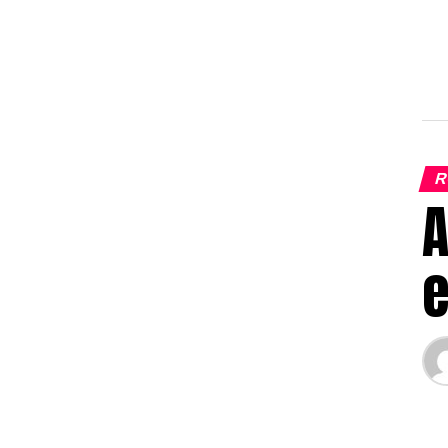
R
A
e