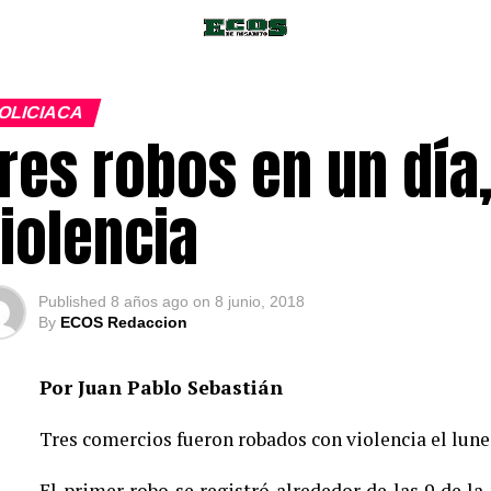
OLICIACA
res robos en un día
iolencia
Published
8 años ago
on
8 junio, 2018
By
ECOS Redaccion
Por Juan Pablo Sebastián
Tres comercios fueron robados con violencia el lunes
El primer robo se registró alrededor de las 9 de la