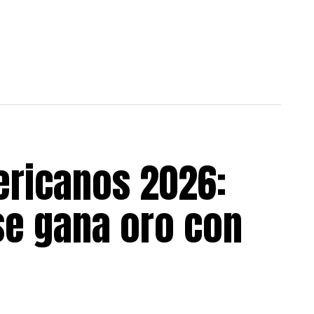
ricanos 2026:
se gana oro con
a