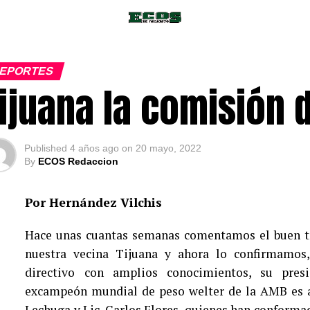
EPORTES
ijuana la comisión 
Published
4 años ago
on
20 mayo, 2022
By
ECOS Redaccion
Por Hernández Vilchis
Hace unas cuantas semanas comentamos el buen t
nuestra vecina Tijuana y ahora lo confirmamos,
directivo con amplios conocimientos, su presi
excampeón mundial de peso welter de la AMB es a
Lechuga y Lic. Carlos Flores, quienes han conformad