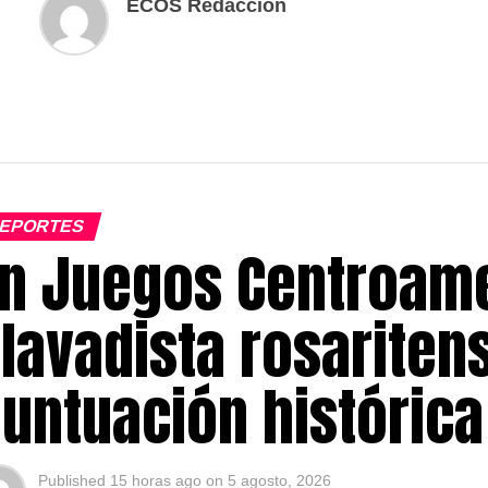
ECOS Redaccion
EPORTES
n Juegos Centroame
lavadista rosariten
untuación históric
Published
15 horas ago
on
5 agosto, 2026