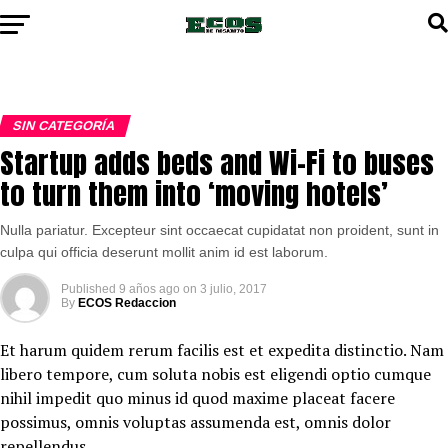
SIN CATEGORÍA
Startup adds beds and Wi-Fi to buses
to turn them into ‘moving hotels’
Nulla pariatur. Excepteur sint occaecat cupidatat non proident, sunt in
culpa qui officia deserunt mollit anim id est laborum.
Published
9 años ago
on
3 julio, 2017
By
ECOS Redaccion
Et harum quidem rerum facilis est et expedita distinctio. Nam
libero tempore, cum soluta nobis est eligendi optio cumque
nihil impedit quo minus id quod maxime placeat facere
possimus, omnis voluptas assumenda est, omnis dolor
repellendus.