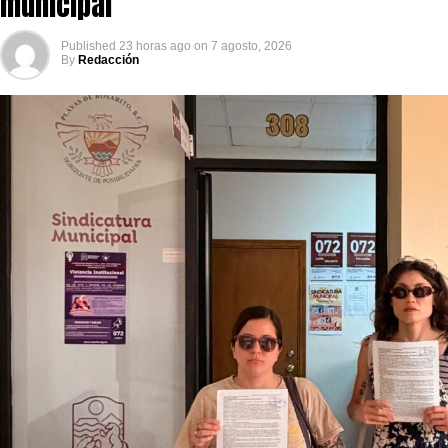
municipal
Published
23 horas ago
on
7 agosto, 2026
By
Redacción