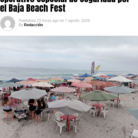
el Baja Beach Fest
Published
23 horas ago
on
7 agosto, 2026
By
Redacción